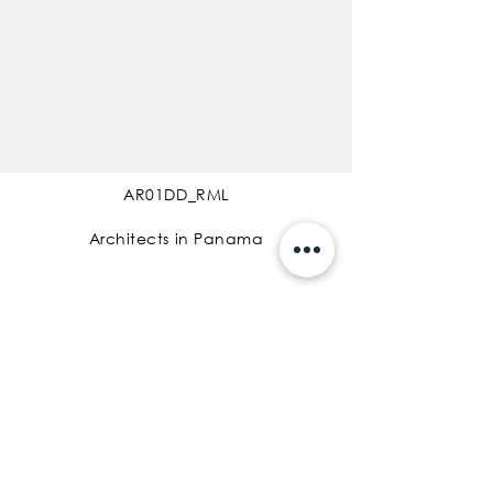
AR01DD_RML
Architects in Panama
The Inside Company
The Inside Sessions
Coffee & Design
From Passion to Project
Blog
Courses
Members