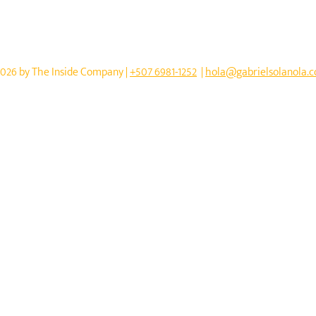
: Los Retos del
Panamá: ¿Hacia dónde vamo
 Territorial con
ndo Prince
026 by The Inside Company | ‭‭
+507 6981-1252‬
|
hola@gabrielsolanola.