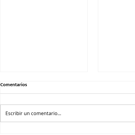
Comentarios
Escribir un comentario...
El bienestar del emprendedor:
Construyend