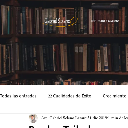
THE INSIDE COMPANY
Todas las entradas
22 Cualidades de Éxito
Crecimiento 
Cuentos
Estilo de Vida
Relaciones Personales
Arq. Gabriel Solano Lázaro
31 dic 2019
1 min de le