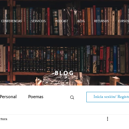
CONFERENCIAS
SERVICIOS
PODCAST
BLOG
RECURSOS
CURSO
BLOG
Personal
Poemas
Inicia sesión/ Regíst
Aliento Diario
ctura