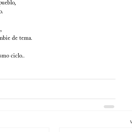
pueblo,
o.
,
ambie de tema.
smo ciclo..
V