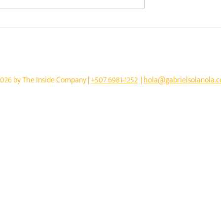
 del emprendedor:
Construyendo el Futuro de
 para construir sin
Panamá Oeste: Los Retos del
en el camino
Ordenamiento Territorial co
el Arq. Orlando Prince
026 by The Inside Company | ‭‭
+507 6981-1252‬
|
hola@gabrielsolanola.