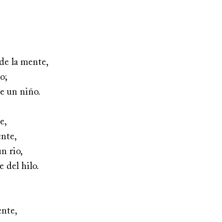
de la mente,
o;
e un niño. 
e,
ente,
n rio,
 del hilo.
ente,