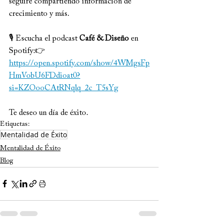
seguiré compartiendo información de 
crecimiento y más.
🎙 Escucha el podcast 
Café & Diseño
 en 
Spotify:👉 
https://open.spotify.com/show/4WMgsFp
HmVobU6FDdioat0?
si=KZOooCAtRNqlq_2c_T5sYg
Te deseo un día de éxito.
Etiquetas:
Mentalidad de Éxito
Mentalidad de Éxito
Blog