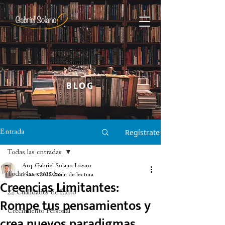
BLOG
Regístrate
Entrada
Todas las entradas
Arq. Gabriel Solano Lázaro
Todas las entradas
19 oct 2025
2 min de lectura
Creencias Limitantes:
22 Cualidades de Éxito
Rompe tus pensamientos y
Crecimiento Personal
crea nuevos paradigmas