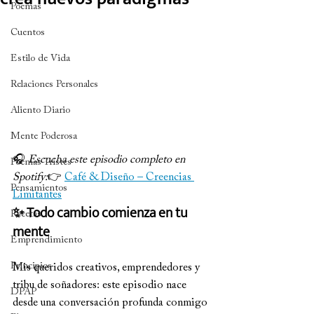
Poemas
Cuentos
Estilo de Vida
Relaciones Personales
Aliento Diario
Mente Poderosa
🎧 
Escucha este episodio completo en 
Poemas Tristes
Spotify:
👉 
Café & Diseño – Creencias 
Pensamientos
Limitantes
✨ Todo cambio comienza en tu 
Recetas
mente
Emprendimiento
Principios
Mis queridos creativos, emprendedores y 
tribu de soñadores: este episodio nace 
DPAP
desde una conversación profunda conmigo 