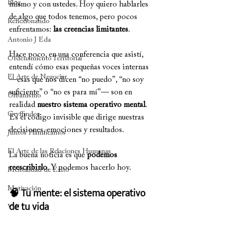
Blog
mismo y con ustedes. Hoy quiero hablarles 
de algo que todos tenemos, pero pocos 
Reflexionando
enfrentamos: 
las creencias limitantes
.
Antonio J Eda
Hace poco, en una conferencia que asistí, 
Ordenamiento Territorial
entendí cómo esas pequeñas voces internas 
El Arte de Negociar
—esas que nos dicen “no puedo”, “no soy 
suficiente” o “no es para mí”— son en 
Urbanismo
realidad 
nuestro sistema operativo mental
. 
Gryffindor
Es el código invisible que dirige nuestras 
decisiones, emociones y resultados.
Juntos Planificamos
El Arte de las Relaciones Humanas
La buena noticia es que 
podemos 
reescribirlo
. Y podemos hacerlo hoy.
Mentalidad de Éxito
🧠 Tu mente: el sistema operativo 
Motivación
de tu vida
VIP