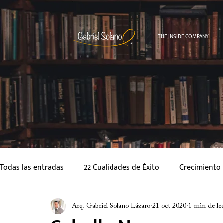
THE INSIDE COMPANY
Todas las entradas
22 Cualidades de Éxito
Crecimiento 
Cuentos
Estilo de Vida
Relaciones Personales
Arq. Gabriel Solano Lázaro
21 oct 2020
1 min de le