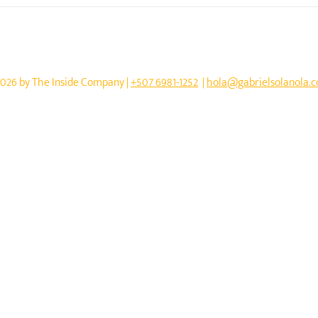
o el Futuro de
El mercado inmobiliario en
: Los Retos del
Panamá: ¿Hacia dónde vamo
 Territorial con
ndo Prince
026 by The Inside Company | ‭‭
+507 6981-1252‬
|
hola@gabrielsolanola.