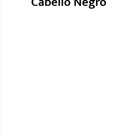
Cabello Negro
Mente Poderosa
Poemas Tristes
Pensamientos
Emprendimiento
Principios
DPAP
Blog
Antonio J Eda
Ordenamiento Territorial
El Arte d
Gryffindor
Juntos Planificamos
El Arte de las Re
Mentalidad de Éxito
Motivación
VIP