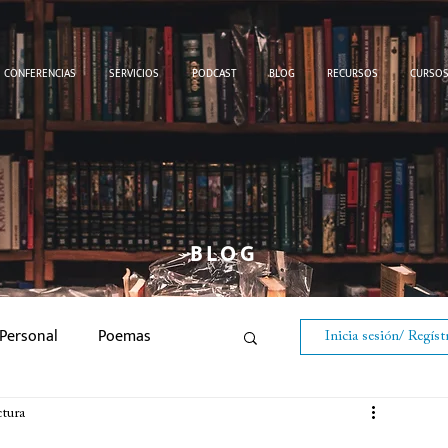
CONFERENCIAS
SERVICIOS
PODCAST
BLOG
RECURSOS
CURSO
BLOG
Personal
Poemas
Inicia sesión/ Regíst
Aliento Diario
ctura