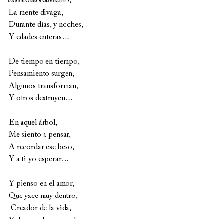
Así como el viento, 
El Arte de Decidir
La mente divaga, 
Durante días, y noches, 
Y edades enteras…
De tiempo en tiempo, 
Pensamiento surgen, 
Algunos transforman, 
Y otros destruyen…
En aquel árbol, 
Me siento a pensar, 
A recordar ese beso, 
Y a ti yo esperar…
Y pienso en el amor, 
Que yace muy dentro, 
 Creador de la vida,