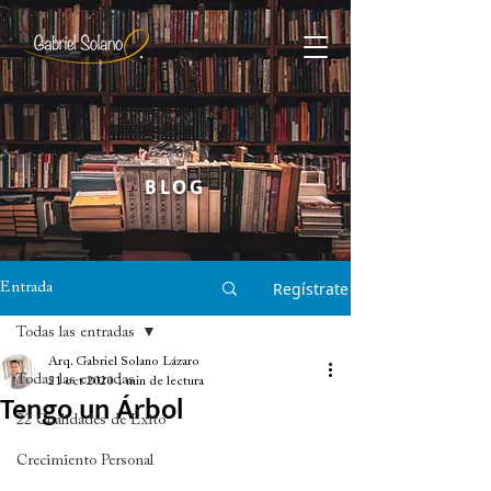
BLOG
Regístrate
Entrada
Todas las entradas
Arq. Gabriel Solano Lázaro
Todas las entradas
21 oct 2020
1 min de lectura
Tengo un Árbol
22 Cualidades de Éxito
Crecimiento Personal