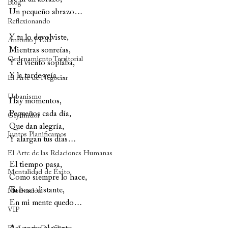
Blog
Un pequeño abrazo…
Reflexionando
Y tu lo devolviste,
Antonio J Eda
Mientras sonreías, 
Ordenamiento Territorial
Y el viento soplaba, 
Y la tarde veía…
El Arte de Negociar
Urbanismo
Hay momentos, 
Pequeños cada día, 
Gryffindor
Que dan alegría, 
Juntos Planificamos
Y alargan tus días…
El Arte de las Relaciones Humanas
El tiempo pasa, 
Mentalidad de Éxito
Como siempre lo hace, 
Tu beso distante, 
Motivación
En mi mente quedo…
VIP