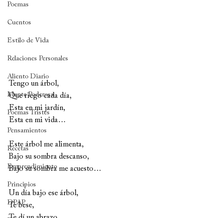
Poemas
Cuentos
Estilo de Vida
Relaciones Personales
Aliento Diario
Tengo un árbol, 
Mente Poderosa
Que riego cada día, 
Esta en mi jardín, 
Poemas Tristes
Esta en mi vida…
Pensamientos
Este árbol me alimenta, 
Recetas
Bajo su sombra descanso, 
Emprendimiento
Bajo su sombra me acuesto…
Principios
Un día bajo ese árbol, 
DPAP
Te bese, 
Te dí un abrazo,