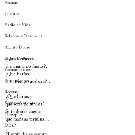
Poemas
Cuentos
Estilo de Vida
Relaciones Personales
Aliento Diario
Mente Poderosa
¿Que harías tú , 
si mañana no fueras?,
Poemas Tristes
¿Que harías 
Pensamientos
si tu tiempo acabara?…
Recetas
¿Que harías y 
Emprendimiento
que sería de tu vida?
Si te dieras cuenta 
Principios
que mañana termina…
DPAP
Ningún día es seguro, 