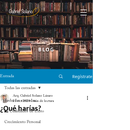
BLOG
Regístrate
Entrada
Todas las entradas
Arq. Gabriel Solano Lázaro
Todas las entradas
21 oct 2020
1 min de lectura
¿Qué harías?
22 Cualidades de Éxito
Crecimiento Personal