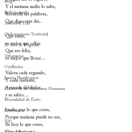
Blog
Y el mañana nadie lo sabe,
Reflexionando
Recuerda las palabras, 
Que digo este día..
Antonio J Eda
Ordenamiento Territorial
Que amar, 
es mejor que odiar
El Arte de Negociar
Que ser feliz,
Urbanismo
es mejor que llorar…
Gryffindor
Valora cada segundo, 
Juntos Planificamos
Y cada instante, 
Aprende del dolor, 
El Arte de las Relaciones Humanas
y se sabio…
Mentalidad de Éxito
Lucha por lo que crees, 
Motivación
Porque mañana puede no ser,
VIP
Se hoy lo que crees, 