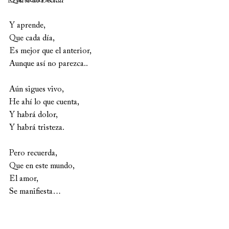
Que debas ser…
El Arte de Decidir
Y aprende, 
Que cada día, 
Es mejor que el anterior,
Aunque así no parezca.. 
Aún sigues vivo, 
He ahí lo que cuenta, 
Y habrá dolor, 
Y habrá tristeza.
Pero recuerda, 
Que en este mundo, 
El amor, 
Se manifiesta…