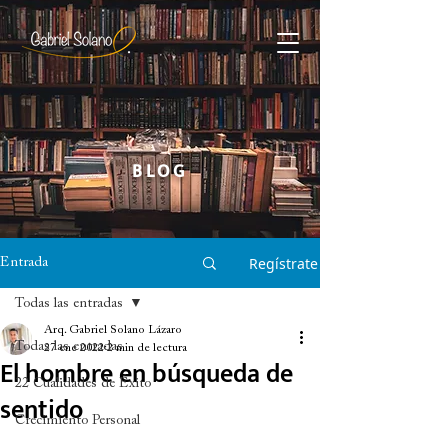
BLOG
Regístrate
Entrada
Todas las entradas
Arq. Gabriel Solano Lázaro
Todas las entradas
27 ene 2022
2 min de lectura
El hombre en búsqueda de
22 Cualidades de Éxito
sentido
Crecimiento Personal