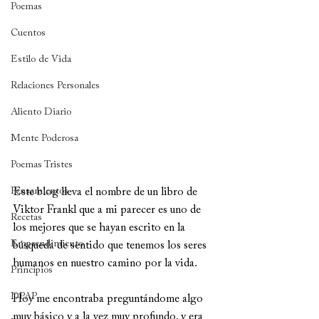
Poemas
Cuentos
Estilo de Vida
Relaciones Personales
Aliento Diario
Mente Poderosa
Poemas Tristes
Pensamientos
Este blog lleva el nombre de un libro de 
Viktor Frankl que a mi parecer es uno de 
Recetas
los mejores que se hayan escrito en la 
Emprendimiento
búsqueda de sentido que tenemos los seres 
humanos en nuestro camino por la vida.
Principios
DPAP
Hoy me encontraba preguntándome algo 
muy básico y a la vez muy profundo, y era 