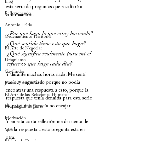
Blog
esta serie de preguntas que resaltaré a 
Reflexionando
continuación.
Antonio J Eda
¿Por qué hago lo que estoy haciendo? 
Ordenamiento Territorial
¿Qué sentido tiene esto que hago? 
El Arte de Negociar
¿Qué significa realmente para mí el 
Urbanismo
esfuerzo que hago cada día?
Gryffindor
Y durante muchas horas nada. Me sentí 
vacío, y angustiado porque no podía 
Juntos Planificamos
encontrar una respuesta a esto, porque la 
El Arte de las Relaciones Humanas
respuesta que tenía definida para esta serie 
de preguntas parecía no encajar.
Mentalidad de Éxito
Motivación
Y en esta corta reflexión me di cuenta de 
que la respuesta a esta pregunta está en 
VIP
otra.