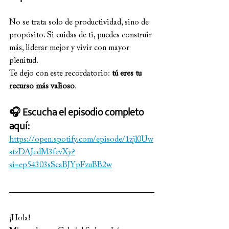
No se trata solo de productividad, sino de 
propósito. Si cuidas de ti, puedes construir 
más, liderar mejor y vivir con mayor 
plenitud.
Te dejo con este recordatorio: 
tú eres tu 
recurso más valioso
.
🎧 Escucha el episodio completo 
aquí:
https://open.spotify.com/episode/1zjl0Uw
stzDAJcdM3fcvXy?
si=ep54303sScaBJYpFzuBB2w
¡Hola!