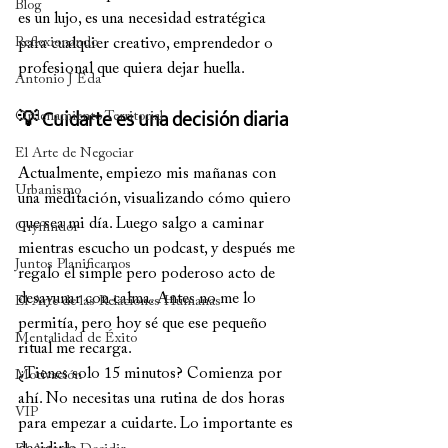
Blog
es un lujo, es una necesidad estratégica 
para cualquier creativo, emprendedor o 
Reflexionando
profesional que quiera dejar huella.
Antonio J Eda
💡 Cuidarte es una decisión diaria
Ordenamiento Territorial
El Arte de Negociar
Actualmente, empiezo mis mañanas con 
Urbanismo
una meditación, visualizando cómo quiero 
que sea mi día. Luego salgo a caminar 
Gryffindor
mientras escucho un podcast, y después me 
Juntos Planificamos
regalo el simple pero poderoso acto de 
desayunar con calma. Antes no me lo 
El Arte de las Relaciones Humanas
permitía, pero hoy sé que ese pequeño 
Mentalidad de Éxito
ritual me recarga.
¿Tienes solo 15 minutos? Comienza por 
Motivación
ahí. No necesitas una rutina de dos horas 
VIP
para empezar a cuidarte. Lo importante es 