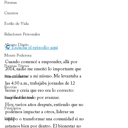
Poemas
Cuentos
Estilo de Vida
Relaciones Personales
Aliento Diario
🎧 Escucha el episodio aquí
Mente Poderosa
Cuando comencé a emprender, allá por 
Poemas Tristes
2014, nadie me enseñó lo importante que 
era cuidarme a mí mismo. Me levantaba a 
Pensamientos
las 4:30 a.m., trabajaba jornadas de 12 
Recetas
horas y creía que eso era lo correcto: 
sacrificarlo todo por avanzar.
Emprendimiento
Hoy, varios años después, entiendo que no 
Principios
podemos impactar a otros, liderar un 
equipo o transformar una comunidad si no 
DPAP
estamos bien por dentro. El bienestar no 