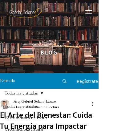
BLOG
Regístrate
Entrada
Todas las entradas
Arq. Gabriel Solano Lázaro
Todas las entradas
21 sept 2025
2 min de lectura
El Arte del Bienestar: Cuida
22 Cualidades de Éxito
Tu Energía para Impactar
Crecimiento Personal